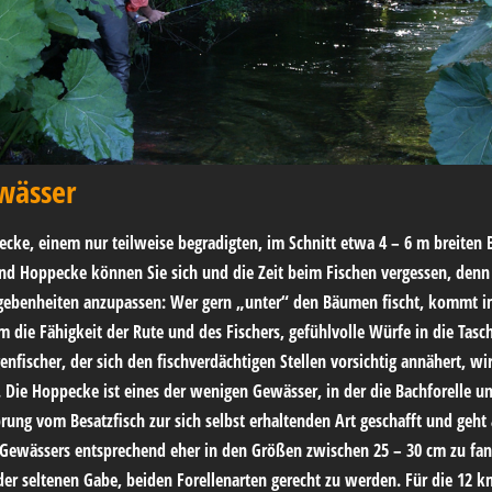
wässer
ecke, einem nur teilweise begradigten, im Schnitt etwa 4 – 6 m breiten 
und Hoppecke können Sie sich und die Zeit beim Fischen vergessen, den
 Gegebenheiten anzupassen: Wer gern „unter“ den Bäumen fischt, kommt i
llem die Fähigkeit der Rute und des Fischers, gefühlvolle Würfe in die T
enfischer, der sich den fischverdächtigen Stellen vorsichtig annähert, wi
Die Hoppecke ist eines der wenigen Gewässer, in der die Bachforelle u
prung vom Besatzfisch zur sich selbst erhaltenden Art geschafft und geh
es Gewässers entsprechend eher in den Größen zwischen 25 – 30 cm zu fan
t der seltenen Gabe, beiden Forellenarten gerecht zu werden. Für die 12