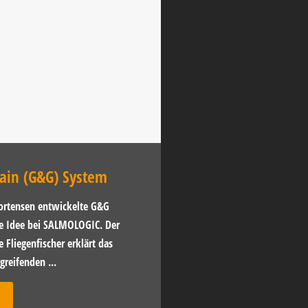
ain (G&G) System
ortensen entwickelte G&G
le Idee bei SALMOLOGIC. Der
 Fliegenfischer erklärt das
greifenden ...