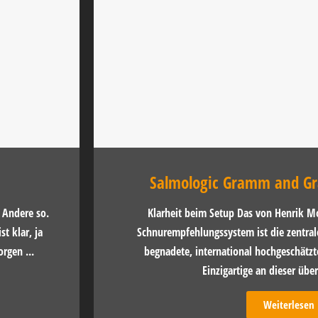
Salmologic Gramm and Gr
r Andere so.
Klarheit beim Setup Das von Henrik M
t klar, ja
Schnurempfehlungssystem ist die zentra
rgen ...
begnadete, international hochgeschätzte
Einzigartige an dieser über
Weiterlesen