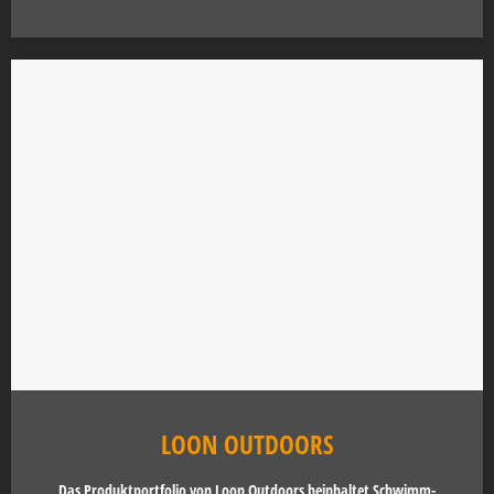
LOON OUTDOORS
Das Produktportfolio von Loon Outdoors beinhaltet Schwimm-