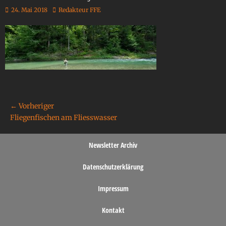
24. Mai 2018
Redakteur FFE
← Vorheriger
Fliegenfischen am Fliesswasser
Newsletter Archiv
Datenschutzerklärung
Impressum
Kontakt