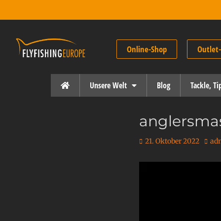
Online-Shop
Outlet
Unsere Welt
Blog
Tackle, T
anglersmas
21. Oktober 2022
ad
Video-
Player