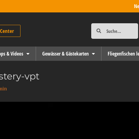
Ne
-Center
ipps & Videos
Gewässer & Gästekarten
Fliegenfischen l
tery-vpt
min