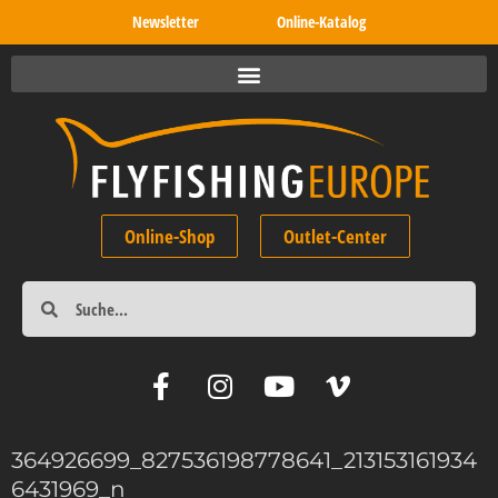
Newsletter
Online-Katalog
Online-Shop
Outlet-Center
364926699_827536198778641_213153161934
6431969_n